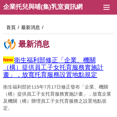
跳
企
企業托兒與哺(集)乳室資訊網
到
業
主
托
要
:::
首頁
最新消息
內
兒
容
與
最新消息
哺
(集)
衛生福利部修正「企業、機關
New
（構）提供員工子女托育服務實施計
乳
畫」，放寬托育服務設置地點規定
室
資
衛生福利部於115年7月17日修正發布「企業、機關
訊
（構）提供員工子女托育服務實施計畫」，放寬企業
及機關（構）辦理員工子女托育服務之設置地點規
網
定。