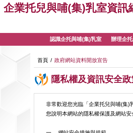
企
跳
企業托兒與哺(集)乳室資訊
到
業
主
要
托
內
:::
認識企托與哺(集)乳室
辦理企托
容
兒
與
:::
首頁
政府網站資料開放宣告
哺
隱私權及資訊安全政
(集)
乳
非常歡迎您光臨「企業托兒與哺(集
您說明本網站的隱私權保護及網站安
室
一、 網站安全措施與規範