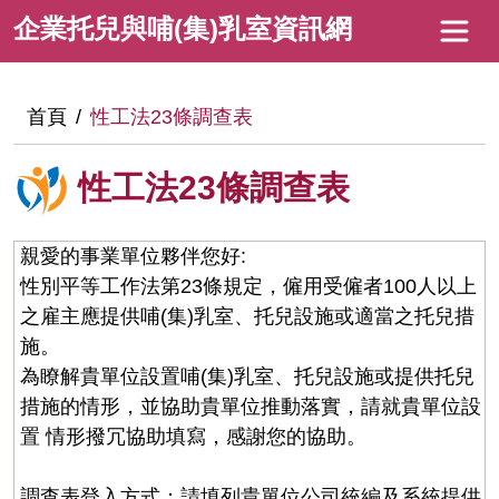
跳
企
企業托兒與哺(集)乳室資訊網
到
業
主
托
要
:::
首頁
性工法23條調查表
內
兒
容
與
性工法23條調查表
哺
(集)
親愛的事業單位夥伴您好:
乳
性別平等工作法第23條規定，僱用受僱者100人以上
之雇主應提供哺(集)乳室、托兒設施或適當之托兒措
室
施。
資
為瞭解貴單位設置哺(集)乳室、托兒設施或提供托兒
訊
措施的情形，並協助貴單位推動落實，請就貴單位設
網
置 情形撥冗協助填寫，感謝您的協助。
調查表登入方式：請填列貴單位公司統編及系統提供