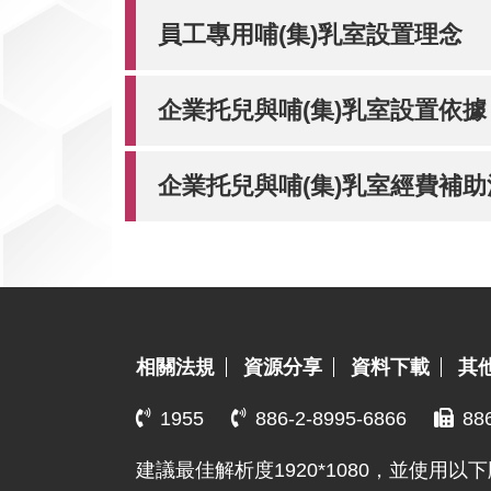
資
員工專用哺(集)乳室設置理念
訊
網
企業托兒與哺(集)乳室設置依據
企業托兒與哺(集)乳室經費補
:::
相關法規
資源分享
資料下載
其
1955
886-2-8995-6866
88
建議最佳解析度1920*1080，並使用以下