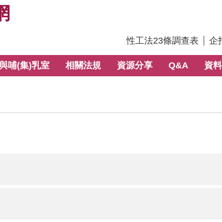
網
:::
性工法23條調查表
企
與哺(集)乳室
相關法規
資源分享
Q&A
資料