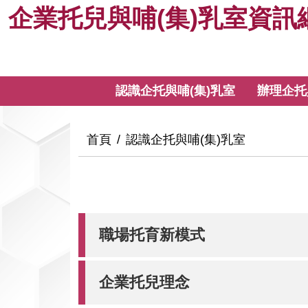
企
跳
企業托兒與哺(集)乳室資訊
到
業
主
要
托
內
:::
認識企托與哺(集)乳室
辦理企托
容
兒
與
:::
首頁
認識企托與哺(集)乳室
哺
(集)
職場托育新模式
乳
室
企業托兒理念