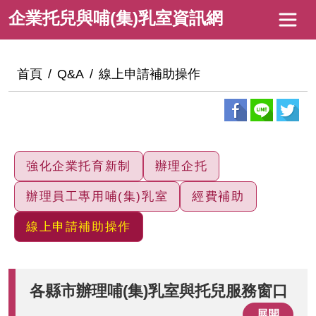
跳
企
企業托兒與哺(集)乳室資訊網
到
業
主
托
要
:::
首頁
Q&A
線上申請補助操作
內
兒
容
與
哺
(集)
強化企業托育新制
辦理企托
乳
辦理員工專用哺(集)乳室
經費補助
室
線上申請補助操作
資
訊
網
各縣市辦理哺(集)乳室與托兒服務窗口
展開