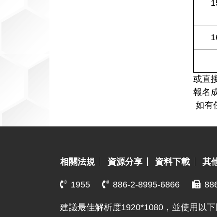
1
1
或直
報名
如有任
:::
相關法規
資源分享
資料下載
其
1955
886-2-8995-6866
88
建議最佳解析度1920*1080，並使用以下