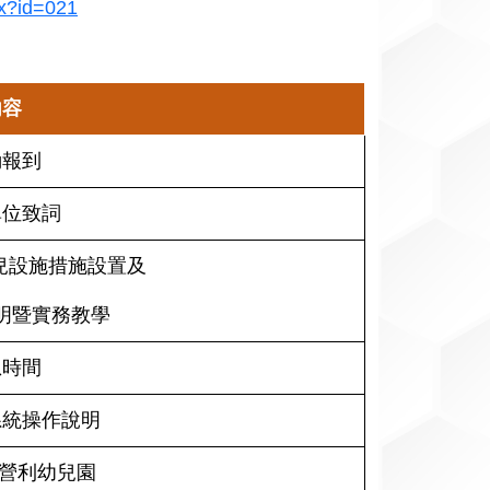
px?id=021
內容
動報到
單位致詞
托兒設施措施設置及
明暨實務教學
息時間
系統操作說明
非營利幼兒園