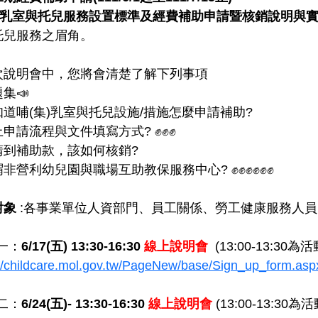
乳室與托兒服務設置標準及經費補助申請暨核銷說明與
托兒服務之眉角。
次說明會中，您將會清楚了解下列事項
題集📣
知道哺(集)乳室與托兒設施/措施怎麼申請補助?
上申請流程與文件填寫方式? ✊✊✊
請到補助款，該如何核銷?
謂非營利幼兒園與職場互助教保服務中心? ✊✊✊✊✊✊
對象
:各事業單位人資部門、員工關係、勞工健康服務人
一：
6/17(五) 13:30-16:30
線上說明會
(13:00-13:30
://childcare.mol.gov.tw/PageNew/base/Sign_up_form.as
二：
6/24(五)- 13:30-16:30
線上說明會
(13:00-13:30