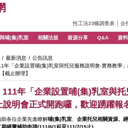
網
:::
性工法23條調查表
企
與哺(集)乳室
相關法規
資源分享
Q&A
資料
最新消息
公告訊息
111年「企業設置哺(集)乳室與托兒服務說明會-實務教
!!【截止辦理】
111年「企業設置哺(集)乳室與
上說明會正式開跑囉，歡迎踴躍報名
協助各位企業先進瞭解
哺
(
集
)
乳室
、
企業托兒相關資源、
二期經費補助申請
(111/6/1
起至
111/7/15
止
)