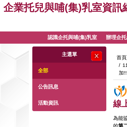
企
跳
企業托兒與哺(集)乳室資訊
到
業
主
要
托
內
:::
認識企托與哺(集)乳室
辦理企托
關閉主選單
容
兒
:::
主選單
與
:::
首頁
全部
哺
加
(集)
公告訊息
乳
線
活動資訊
室
為能
的
第