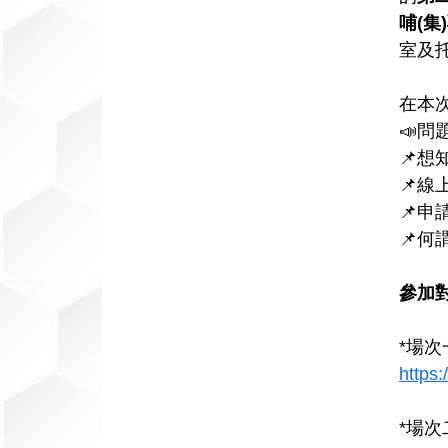
資
哺
(
集
)
訊
室及
網
在本
📣問
📌想
📌線
📌申
📌何
參加
*場次
https
*場次