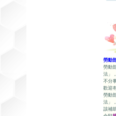
資
訊
網
勞動
勞動
法」
不分
歡迎
勞動
法」
該補