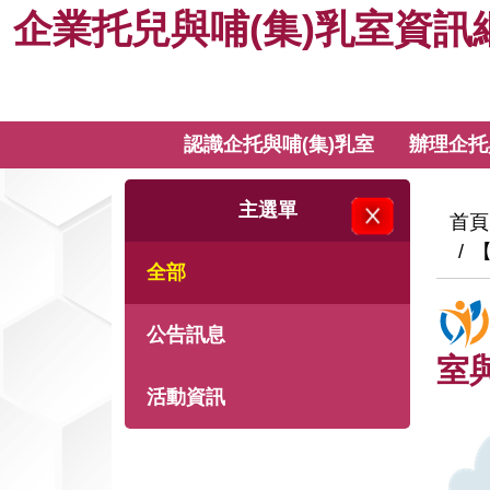
企
跳
企業托兒與哺(集)乳室資訊
到
業
主
要
托
內
:::
認識企托與哺(集)乳室
辦理企托
關閉主選單
容
兒
:::
主選單
與
:::
首頁
【
全部
哺
(集)
公告訊息
室
乳
活動資訊
室