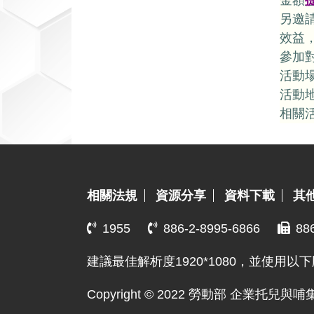
金額
另邀
效益
參加
活動場
活動地
相關
:::
相關法規
資源分享
資料下載
其
1955
886-2-8995-6866
88
建議最佳解析度1920*1080，並使用以下
Copyright © 2022 勞動部 企業托兒