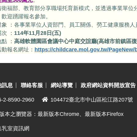
提高至500萬元
。
請衛福部、教育部分享職場托育新模式，並透過事業單位
，歡迎踴躍報名參加。
對象 ：各事業單位人資部門、員工關係、勞工健康服務人
次 ：
114
年11
月28
日
(
五
)
點 ：
高雄軟體園區會議中心中庭交誼廳(高雄市前鎮區復興
活動報名網址：
https://childcare.mol.gov.tw/PageNew/
他訊息
聯絡客服
網站導覽
政府網站資料開放宣告
6-2-8590-2960
104472臺北市中山區松江路207號
版本之瀏覽器：最新版本Chrome、最新版本Firefox
與哺集乳室資訊網