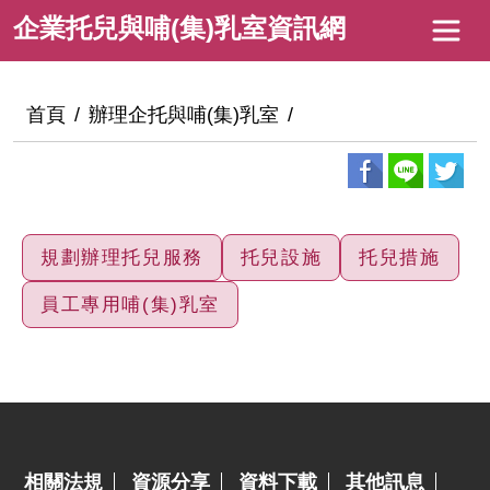
跳
企
企業托兒與哺(集)乳室資訊網
到
業
主
托
要
:::
首頁
辦理企托與哺(集)乳室
內
兒
容
與
哺
(集)
規劃辦理托兒服務
托兒設施
托兒措施
乳
員工專用哺(集)乳室
室
資
訊
網
:::
相關法規
資源分享
資料下載
其他訊息