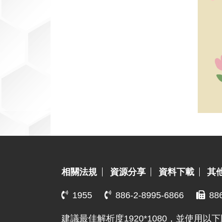
:::
相關法規
資源分享
資料下載
其
1955
886-2-8995-6866
88
建議最佳解析度1920*1080，並使用以下