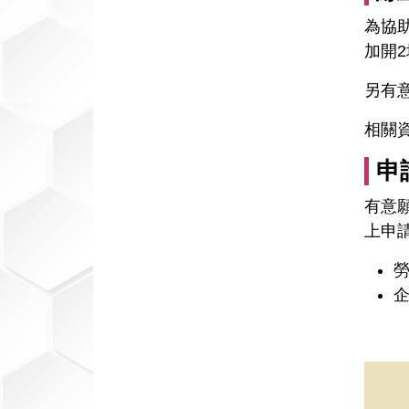
為協
加開
另有
相關
申
有意
上申
勞
企