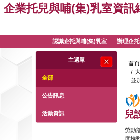
企
跳
企業托兒與哺(集)乳室資訊
到
業
主
要
托
內
:::
認識企托與哺(集)乳室
辦理企托
關閉主選單
容
兒
:::
主選單
與
:::
首頁
大
全部
哺
並
(集)
公告訊息
乳
兒
活動資訊
室
勞動
度推動