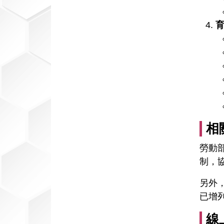
相
勞動
制，
另外
已增
線