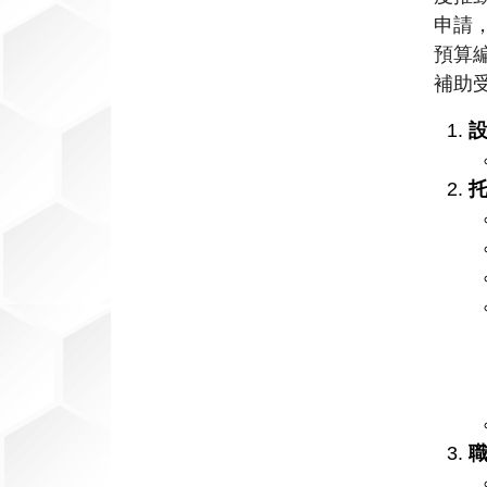
資
申請
訊
預算
補助
網