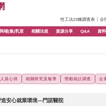
網
:::
性工法23條調查表
企
與哺(集)乳室
相關法規
資源分享
Q&A
資料
保人員心得
相關研究及報導
勞動統計調查
企
營造安心就業環境—門諾醫院