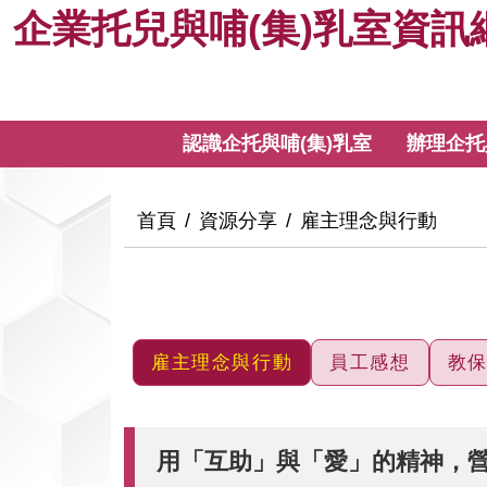
企
跳
企業托兒與哺(集)乳室資訊
到
業
主
要
托
內
:::
認識企托與哺(集)乳室
辦理企托
容
兒
與
:::
首頁
資源分享
雇主理念與行動
哺
(集)
雇主理念與行動
員工感想
教
乳
室
用「互助」與「愛」的精神，