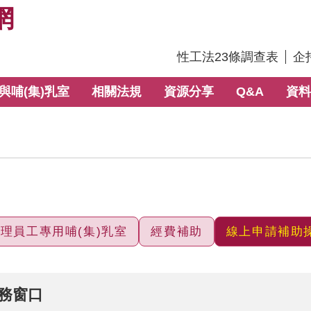
網
:::
性工法23條調查表
企
與哺(集)乳室
相關法規
資源分享
Q&A
資料
理員工專用哺(集)乳室
經費補助
線上申請補助
服務窗口