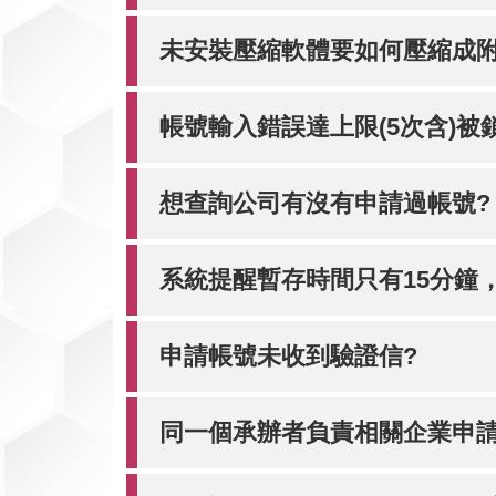
資
訊
未安裝壓縮軟體要如何壓縮成附
網
帳號輸入錯誤達上限(5次含)被
想查詢公司有沒有申請過帳號?
系統提醒暫存時間只有15分鐘
申請帳號未收到驗證信?
同一個承辦者負責相關企業申請