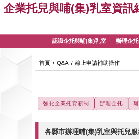
企
跳
企業托兒與哺(集)乳室資訊
到
業
主
要
托
內
:::
認識企托與哺(集)乳室
辦理企托
容
兒
與
:::
首頁
Q&A
線上申請補助操作
哺
(集)
強化企業托育新制
辦理企托
辦
乳
室
各縣市辦理哺(集)乳室與托兒