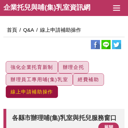
跳
企
企業托兒與哺(集)乳室資訊網
到
業
主
托
要
:::
首頁
Q&A
線上申請補助操作
內
兒
容
與
哺
(集)
強化企業托育新制
辦理企托
乳
辦理員工專用哺(集)乳室
經費補助
室
線上申請補助操作
資
訊
網
各縣市辦理哺(集)乳室與托兒服務窗口
展開