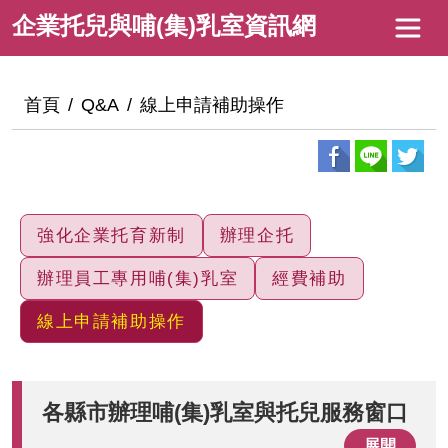
跳
企
企業托兒與哺(集)乳室資訊網
到
業
主
托
要
:::
首頁
Q&A
線上申請補助操作
內
兒
容
與
哺
(集)
強化企業托育新制
辦理企托
乳
辦理員工專用哺(集)乳室
經費補助
室
線上申請補助操作
資
訊
網
各縣市辦理哺(集)乳室與托兒服務窗口
展開