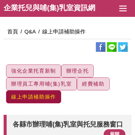
跳
企
企業托兒與哺(集)乳室資訊網
到
業
主
托
要
:::
首頁
Q&A
線上申請補助操作
內
兒
容
與
哺
(集)
強化企業托育新制
辦理企托
乳
辦理員工專用哺(集)乳室
經費補助
室
線上申請補助操作
資
訊
網
各縣市辦理哺(集)乳室與托兒服務窗口
展開