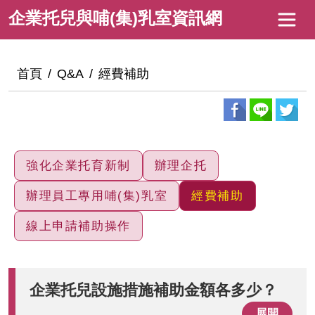
跳
企
企業托兒與哺(集)乳室資訊網
到
業
主
托
要
:::
首頁
Q&A
經費補助
內
兒
容
與
哺
(集)
強化企業托育新制
辦理企托
乳
辦理員工專用哺(集)乳室
經費補助
室
線上申請補助操作
資
訊
網
企業托兒設施措施補助金額各多少？
展開