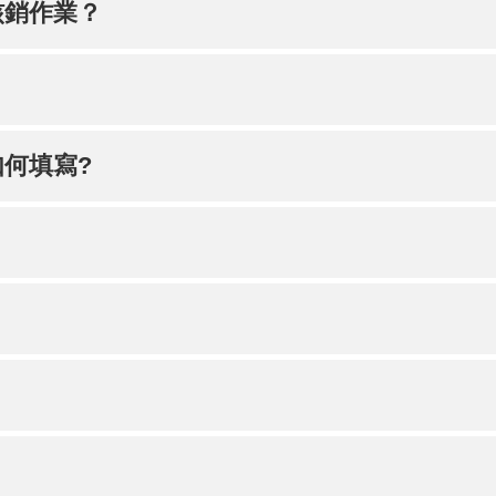
核銷作業？
何填寫?