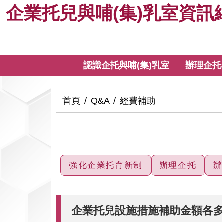
企
跳
企業托兒與哺(集)乳室資訊
到
業
主
要
托
內
:::
認識企托與哺(集)乳室
辦理企托
容
兒
與
:::
首頁
Q&A
經費補助
哺
(集)
強化企業托育新制
辦理企托
辦
乳
室
企業托兒設施措施補助金額各