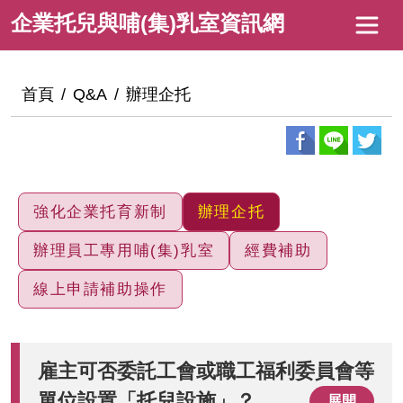
跳
企
企業托兒與哺(集)乳室資訊網
到
業
主
托
要
:::
首頁
Q&A
辦理企托
內
兒
容
與
哺
(集)
強化企業托育新制
辦理企托
乳
辦理員工專用哺(集)乳室
經費補助
室
線上申請補助操作
資
訊
網
雇主可否委託工會或職工福利委員會等
單位設置「托兒設施」？
展開