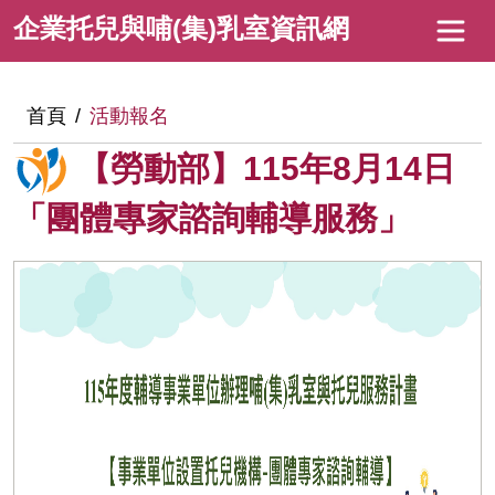
跳
企
企業托兒與哺(集)乳室資訊網
到
業
主
托
要
:::
首頁
活動報名
內
兒
【勞動部】115年8月14日
容
與
哺
「團體專家諮詢輔導服務」
(集)
乳
室
資
訊
網